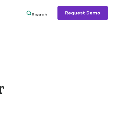
Request Demo
Search
r